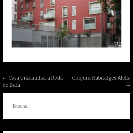
Navegación
←
Casa Unifamiliar a Roda
Conjunt Habitatges Alella
de Barà
→
de
entradas
Buscar: