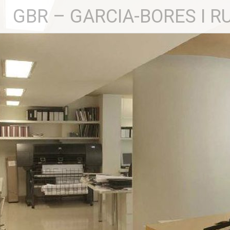
Saltar
GBR – GARCIA-BORES I 
al
contenido