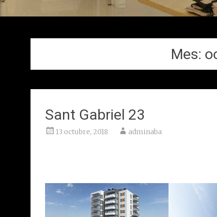
Mes:
o
Sant Gabriel 23
13 octubre, 2018
adminaba
Sant Feliu del Llobregat
Client: Sorigué