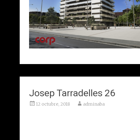
Josep Tarradelles 26
12 octubre, 2018
adminaba
Sant Cugat del Vallès
Client: Masperllar