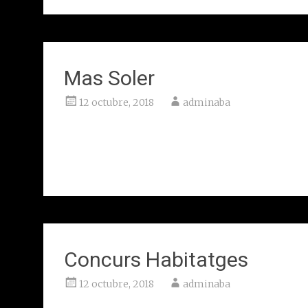
Mas Soler
12 octubre, 2018
adminaba
Sant Pere de Ribes
Client: Inverama
Concurs Habitatges
12 octubre, 2018
adminaba