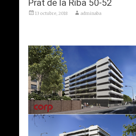
Prat de la Riba 50-52
13 octubre, 2018
adminaba
L’Hospitalet de Llobregat
Client: Corp