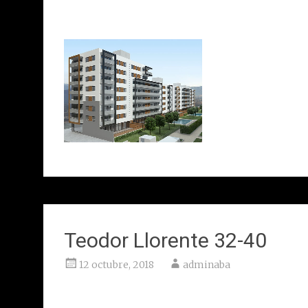
Client: Sorigué
Teodor Llorente 32-40
12 octubre, 2018
adminaba
Barcelona