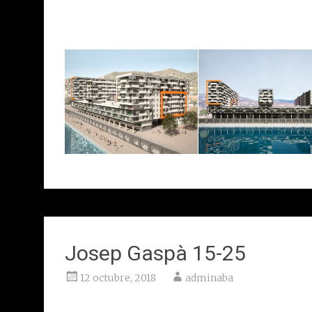
Badalona
Client: Kronos
Josep Gaspà 15-25
12 octubre, 2018
adminaba
Sant Feliu de Llobregat